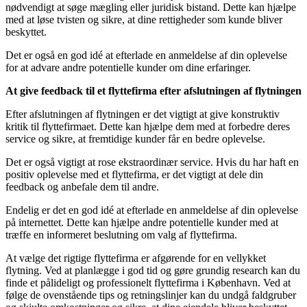
nødvendigt at søge mægling eller juridisk bistand. Dette kan hjælpe
med at løse tvisten og sikre, at dine rettigheder som kunde bliver
beskyttet.
Det er også en god idé at efterlade en anmeldelse af din oplevelse
for at advare andre potentielle kunder om dine erfaringer.
At give feedback til et flyttefirma efter afslutningen af flytningen
Efter afslutningen af flytningen er det vigtigt at give konstruktiv
kritik til flyttefirmaet. Dette kan hjælpe dem med at forbedre deres
service og sikre, at fremtidige kunder får en bedre oplevelse.
Det er også vigtigt at rose ekstraordinær service. Hvis du har haft en
positiv oplevelse med et flyttefirma, er det vigtigt at dele din
feedback og anbefale dem til andre.
Endelig er det en god idé at efterlade en anmeldelse af din oplevelse
på internettet. Dette kan hjælpe andre potentielle kunder med at
træffe en informeret beslutning om valg af flyttefirma.
At vælge det rigtige flyttefirma er afgørende for en vellykket
flytning. Ved at planlægge i god tid og gøre grundig research kan du
finde et pålideligt og professionelt flyttefirma i København. Ved at
følge de ovenstående tips og retningslinjer kan du undgå faldgruber