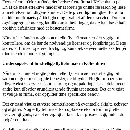
Der er flere måder at finde det bedste flyttefirma i København på.
En af de mest effektive måder er at foretage online research og læse
anmeldelser fra tidligere kunder. Dette giver dig mulighed for at få
en idé om firmaets pålidelighed og kvalitet af deres service. Du kan
også spørge venner og familie om anbefalinger, da de kan have haft
positive erfaringer med et bestemt firma.
Når du har fundet nogle potentielle flyttefirmaer, er det vigtigt at
kontrollere, om de har de nødvendige licenser og forsikringer. Dette
sikrer, at firmaet opererer lovligt og kan dække eventuelle skader på
dine ejendele under flytningen.
Undersøgelse af forskellige flyttefirmaer i København
Når du har fundet nogle potentielle flyttefirmaer, er det vigtigt at
sammenligne priser og de tjenester, de tilbyder. Nogle firmaer kan
tilbyde ekstra services som pakning og udpakning af ejendele, mens
andre kun tilbyder grundlæggende flytningstjenester. Det er vigtigt
at vælge et firma, der opfylder dine specifikke behov.
Det er også vigtigt at være opmærksom på eventuelle skjulte gebyrer
og afgifter. Nogle flyttefirmaer kan opkræve ekstra for tungt eller
besværligt gods, så det er vigtigt at få en klar prisoversigt, inden du
indgår en aftale.
Endelig er det vigtigt at evaluere firmaets professionalisme. Dette