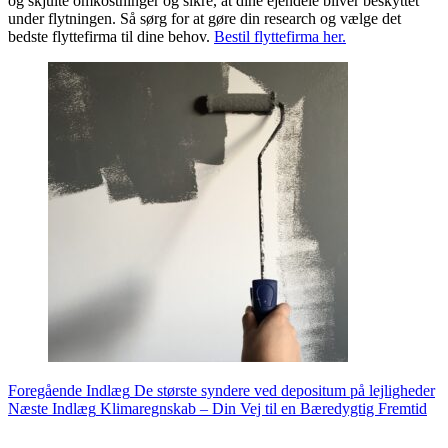
og skjulte omkostninger og sikre, at dine ejendele bliver beskyttet
under flytningen. Så sørg for at gøre din research og vælge det
bedste flyttefirma til dine behov.
Bestil flyttefirma her.
Foregående
Indlæg
De største syndere ved depositum på lejligheder
Næste
Indlæg
Klimaregnskab – Din Vej til en Bæredygtig Fremtid