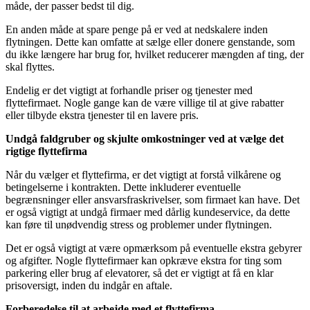
måde, der passer bedst til dig.
En anden måde at spare penge på er ved at nedskalere inden
flytningen. Dette kan omfatte at sælge eller donere genstande, som
du ikke længere har brug for, hvilket reducerer mængden af ting, der
skal flyttes.
Endelig er det vigtigt at forhandle priser og tjenester med
flyttefirmaet. Nogle gange kan de være villige til at give rabatter
eller tilbyde ekstra tjenester til en lavere pris.
Undgå faldgruber og skjulte omkostninger ved at vælge det
rigtige flyttefirma
Når du vælger et flyttefirma, er det vigtigt at forstå vilkårene og
betingelserne i kontrakten. Dette inkluderer eventuelle
begrænsninger eller ansvarsfraskrivelser, som firmaet kan have. Det
er også vigtigt at undgå firmaer med dårlig kundeservice, da dette
kan føre til unødvendig stress og problemer under flytningen.
Det er også vigtigt at være opmærksom på eventuelle ekstra gebyrer
og afgifter. Nogle flyttefirmaer kan opkræve ekstra for ting som
parkering eller brug af elevatorer, så det er vigtigt at få en klar
prisoversigt, inden du indgår en aftale.
Forberedelse til at arbejde med et flyttefirma