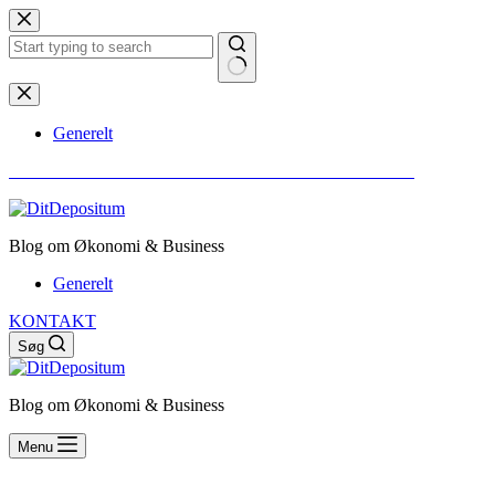
Fortsæt
til
indhold
Ingen
resultater
Generelt
** VI GØR OPMÆRKSOM PÅ AT ALT INDHOLD ER SPONSORERET
Blog om Økonomi & Business
Generelt
KONTAKT
Søg
Blog om Økonomi & Business
Menu